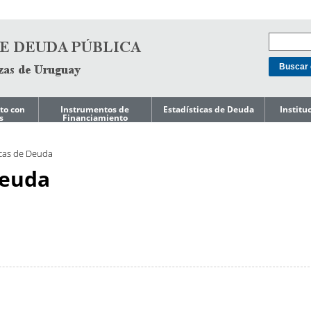
to con
Instrumentos de
Estadísticas de Deuda
Institu
s
Financiamiento
Mercado doméstico
Niveles de Deuda
Acerca d
o de
de Gest
icas de Deuda
Mercado
Composición de
Internacional
Deuda
Ley de T
Deuda
Endeuda
Gobiern
Préstamos
Costo de Deuda e
Indicadores de Riesgo
Gestión 
Líneas de Crédito
s a
Pasivos 
Precautorias
Perfil de
Amortizaciones
Reporte
editicia
Presupu
Deuda Garantizada
por el Gobierno
ESG
Central
Reportes
Deuda del Gobierno
Reportes
Central por
Japón