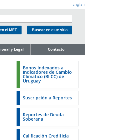
English
cional y Legal
Contacto
e la Unidad
ión de Deuda
Bonos Indexados a
Indicadores de Cambio
ope de
Climático (BIICC) de
miento del
Uruguay
o
de Activos y
Soberanos
Suscripción a Reportes
s
estales
Reportes de Deuda
Soberana
 18K a la SEC
 a la FSA de
Calificación Crediticia