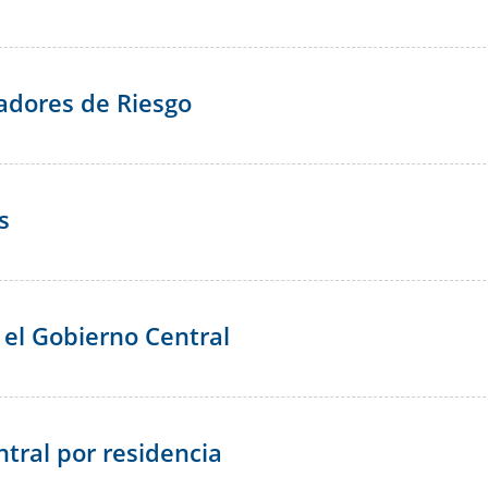
residencia
IIF
adores de Riesgo
s
el Gobierno Central
tral por residencia