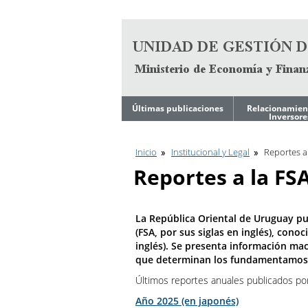
Ir al contenido
Últimas publicaciones
Relacionamien
Inversore
Noticias
Estrategia de
Financiamient
Mediano Plazo
Inicio
Institucional y Legal
Reportes a
Ley de Tope de
Endeudamiento del
Reportes a la FS
Gobierno
Reportes
Trimestrales
Programa Financiero
Anual
Archivos de
Presentacione
La República Oriental de Uruguay pub
Inversores
Calendario de
(FSA, por sus siglas en inglés), con
Licitaciones en curso
inglés). Se presenta información macr
Calificación Cr
que determinan los fundamentamos de
Reportes
Trimestrales
Fundamentos 
Últimos reportes anuales publicados por
Calificadoras de
Base de Datos
Año 2025 (en japonés)
Riesgo
Económicos