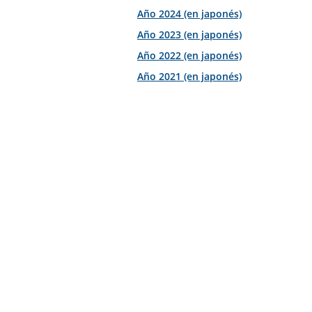
Año 2024 (en japonés)
Presentación a
Evaluación del 
Inversores
Año 2023 (en japonés)
Año 2022 (en japonés)
Año 2021 (en japonés)