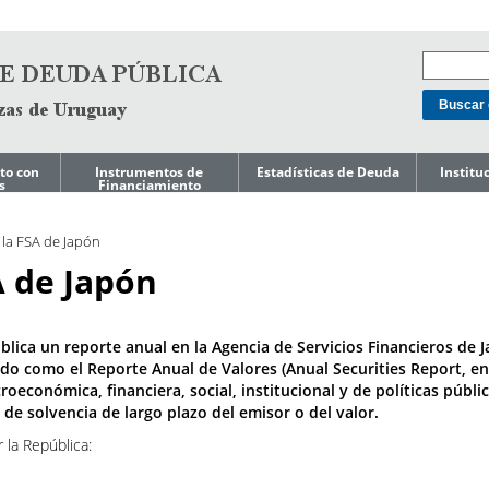
to con
Instrumentos de
Estadísticas de Deuda
Institu
s
Financiamiento
Mercado doméstico
Niveles de Deuda
Acerca d
o de
de Gest
 la FSA de Japón
Mercado
Composición de
Internacional
Deuda
Ley de T
A de Japón
Endeuda
Gobiern
Préstamos
Costo de Deuda e
Indicadores de Riesgo
Gestión 
Líneas de Crédito
s a
Pasivos 
lica un reporte anual en la Agencia de Servicios Financieros de 
Precautorias
Perfil de
Amortizaciones
ocido como el Reporte Anual de Valores (Anual Securities Report, en
Reporte
oeconómica, financiera, social, institucional y de políticas públic
editicia
Presupu
Deuda Garantizada
 solvencia de largo plazo del emisor o del valor.
por el Gobierno
ESG
Central
Reportes
 la República:
Deuda del Gobierno
Reportes
Central por
Japón