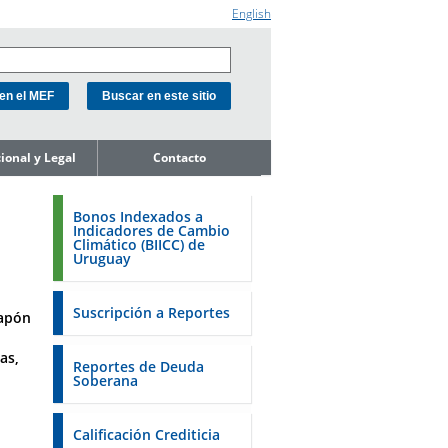
English
cional y Legal
Contacto
e la Unidad
ión de Deuda
Bonos Indexados a
Indicadores de Cambio
ope de
Climático (BIICC) de
miento del
Uruguay
o
de Activos y
Soberanos
Suscripción a Reportes
Japón
s
as,
estales
Reportes de Deuda
Soberana
 18K a la SEC
 a la FSA de
Calificación Crediticia