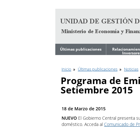
Ir al contenido
Últimas publicaciones
Relacionamien
Inversore
Noticias
Estrategia de
Financiamient
Mediano Plazo
Inicio
Últimas publicaciones
Noticias
Ley de Tope de
Endeudamiento del
Programa de Emi
Gobierno
Reportes
Trimestrales
Setiembre 2015
Programa Financiero
Anual
Archivos de
Presentacione
Inversores
Calendario de
Licitaciones en curso
18 de Marzo de 2015
Calificación Cr
NUEVO
El Gobierno Central presenta s
Reportes
Trimestrales
Fundamentos 
doméstico. Acceda al
Comunicado de P
Calificadoras de
Base de Datos
Riesgo
Económicos