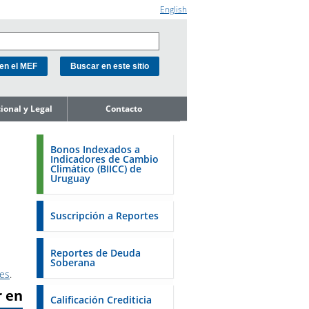
English
cional y Legal
Contacto
e la Unidad
ión de Deuda
Bonos Indexados a
Indicadores de Cambio
ope de
Climático (BIICC) de
miento del
Uruguay
o
de Activos y
Soberanos
Suscripción a Reportes
s
estales
Reportes de Deuda
Soberana
 18K a la SEC
nes
.
r en
 a la FSA de
Calificación Crediticia