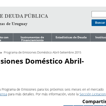
to con
Instrumentos de
Estadísticas de Deuda
Institu
s
Financiamiento
Mercado doméstico
Niveles de Deuda
Acerca d
o de
de Gest
Programa de Emisiones Doméstico Abril-Setiembre 2015
Mercado
Composición de
Internacional
Deuda
Ley de T
siones Doméstico Abril-
Endeuda
Gobiern
Préstamos
Costo de Deuda e
Indicadores de Riesgo
Gestión 
Líneas de Crédito
s a
Pasivos 
Precautorias
Perfil de
Amortizaciones
Reporte
editicia
Presupu
Deuda Garantizada
u Programa de Emisiones para los próximos seis meses en el mercado
por el Gobierno
ESG
Central
Reportes
rensa
para más detalles. Por más información, visite la
Sección Licitacio
Comparti
Deuda del Gobierno
Reportes
Central por
Japón