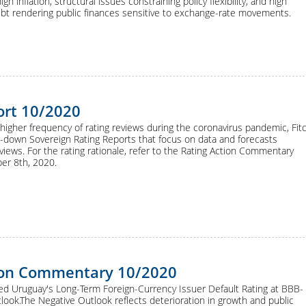
h inflation, structural issues constraining policy flexibility, and high
ebt rendering public finances sensitive to exchange-rate movements.
ort 10/2020
igher frequency of rating reviews during the coronavirus pandemic, Fit
d-down Sovereign Rating Reports that focus on data and forecasts
ews. For the rating rationale, refer to the Rating Action Commentary
er 8th, 2020.
ion Commentary 10/2020
med Uruguay's Long-Term Foreign-Currency Issuer Default Rating at BBB-
look.The Negative Outlook reflects deterioration in growth and public