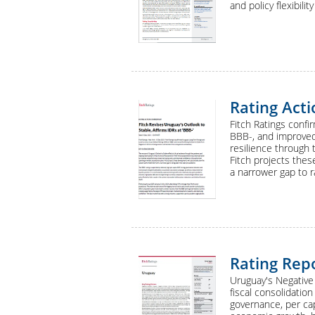
and policy flexibili
Rating Act
Fitch Ratings conf
BBB-, and improved 
resilience through 
Fitch projects thes
a narrower gap to 
Rating Rep
Uruguay's Negative 
fiscal consolidatio
governance, per cap