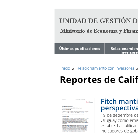
Ir al contenido
Últimas publicaciones
Relacionamien
Inversore
Noticias
Estrategia de
Financiamient
Mediano Plazo
Inicio
Relacionamiento con Inversores
Ley de Tope de
Endeudamiento del
Reportes de Cali
Gobierno
Reportes
Trimestrales
Programa Financiero
Anual
Archivos de
Presentacione
Fitch manti
Inversores
Calendario de
perspectiv
Licitaciones en curso
Calificación Cr
19 de setiembre de 
Reportes
Uruguay como emiso
Trimestrales
Fundamentos 
estable. La calific
indicadores de gobe
Calificadoras de
Base de Datos
Riesgo
Económicos