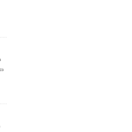
a
za
a