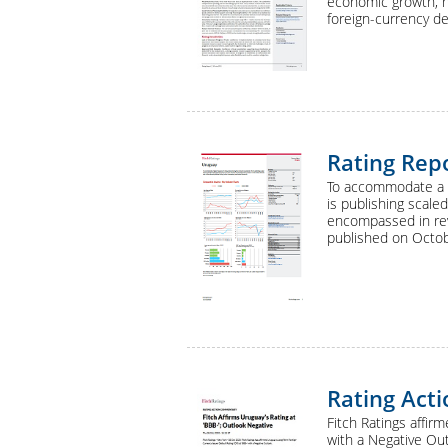
economic growth, hig
foreign-currency d
Rating Rep
To accommodate a h
is publishing scale
encompassed in revi
published on Octob
Rating Act
Fitch Ratings affir
with a Negative Out