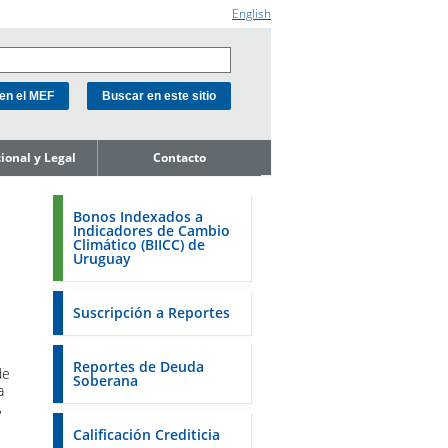
English
cional y Legal
Contacto
e la Unidad
ión de Deuda
Bonos Indexados a
Indicadores de Cambio
ope de
Climático (BIICC) de
miento del
Uruguay
o
de Activos y
Soberanos
Suscripción a Reportes
s
estales
Reportes de Deuda
de
Soberana
a
 18K a la SEC
,
 a la FSA de
Calificación Crediticia