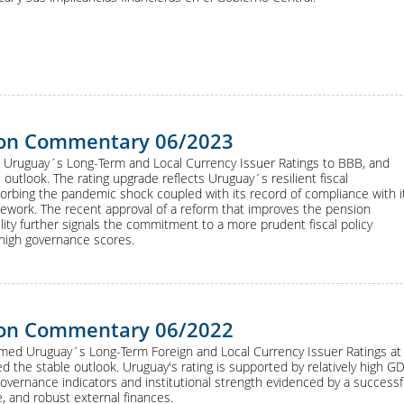
ion Commentary 06/2023
ed Uruguay´s Long-Term and Local Currency Issuer Ratings to BBB, and
 outlook. The rating upgrade reflects Uruguay´s resilient fiscal
orbing the pandemic shock coupled with its record of compliance with i
mework. The recent approval of a reform that improves the pension
lity further signals the commitment to a more prudent fiscal policy
 high governance scores.
ion Commentary 06/2022
irmed Uruguay´s Long-Term Foreign and Local Currency Issuer Ratings at
 the stable outlook. Uruguay's rating is supported by relatively high G
governance indicators and institutional strength evidenced by a successf
 and robust external finances.