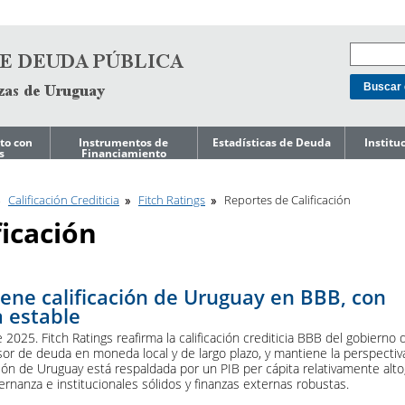
to con
Instrumentos de
Estadísticas de Deuda
Institu
s
Financiamiento
Mercado doméstico
Niveles de Deuda
Acerca d
o de
de Gest
Calificación Crediticia
Fitch Ratings
Reportes de Calificación
Mercado
Composición de
Internacional
Deuda
Ley de T
ficación
Endeuda
Gobiern
Préstamos
Costo de Deuda e
Indicadores de Riesgo
Gestión 
Líneas de Crédito
s a
Pasivos 
Precautorias
Perfil de
ene calificación de Uruguay en BBB, con
Amortizaciones
a estable
Reporte
editicia
Presupu
Deuda Garantizada
2025. Fitch Ratings reafirma la calificación crediticia BBB del gobierno 
por el Gobierno
r de deuda en moneda local y de largo plazo, y mantiene la perspectiv
ESG
Central
Reportes
ación de Uruguay está respaldada por un PIB per cápita relativamente alto
rnanza e institucionales sólidos y finanzas externas robustas.
Deuda del Gobierno
Reportes
Central por
Japón