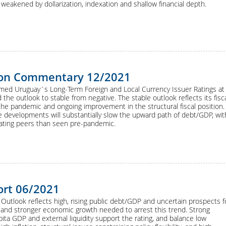
ty weakened by dollarization, indexation and shallow financial depth.
ion Commentary 12/2021
irmed Uruguay´s Long-Term Foreign and Local Currency Issuer Ratings at
the outlook to stable from negative. The stable outlook reflects its fisc
the pandemic and ongoing improvement in the structural fiscal position.
e developments will substantially slow the upward path of debt/GDP, wit
rating peers than seen pre-pandemic.
ort 06/2021
Outlook reflects high, rising public debt/GDP and uncertain prospects f
n and stronger economic growth needed to arrest this trend. Strong
ita GDP and external liquidity support the rating, and balance low