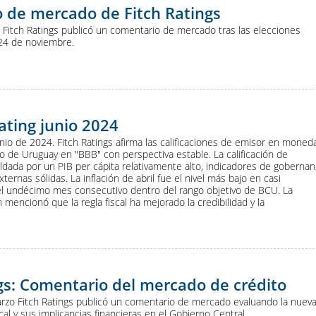
 de mercado de Fitch Ratings
 Fitch Ratings publicó un comentario de mercado tras las elecciones
 24 de noviembre.
ating junio 2024
nio de 2024. Fitch Ratings afirma las calificaciones de emisor en moned
azo de Uruguay en "BBB" con perspectiva estable. La calificación de
ldada por un PIB per cápita relativamente alto, indicadores de gobernan
xternas sólidas. La inflación de abril fue el nivel más bajo en casi
el undécimo mes consecutivo dentro del rango objetivo de BCU. La
 mencionó que la regla fiscal ha mejorado la credibilidad y la
gs: Comentario del mercado de crédito
rzo Fitch Ratings publicó un comentario de mercado evaluando la nuev
scal y sus implicancias financieras en el Gobierno Central.