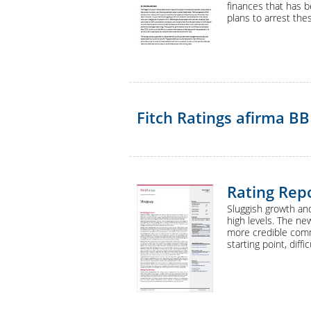
finances that has 
plans to arrest the
Fitch Ratings afirma BB
Rating Rep
Sluggish growth and 
high levels. The ne
more credible comm
starting point, diff