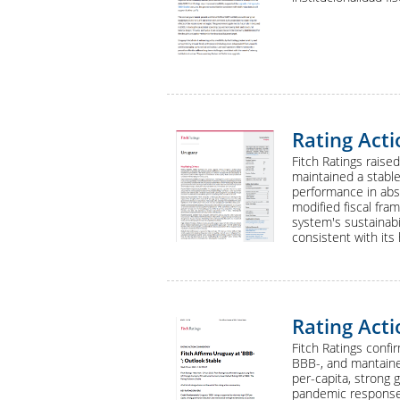
Rating Act
Fitch Ratings rais
maintained a stable
performance in abs
modified fiscal fra
system's sustainabi
consistent with its
Rating Act
Fitch Ratings conf
BBB-, and mantained
per-capita, strong 
pandemic response,